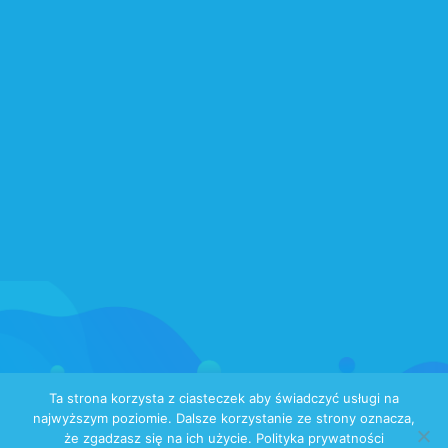
Ta strona korzysta z ciasteczek aby świadczyć usługi na
Projekt i realizacja:
kaminski-design.pl
najwyższym poziomie. Dalsze korzystanie ze strony oznacza,
że zgadzasz się na ich użycie.
Polityka prywatności
© Biuromoje.pl 2022 | All Right Reserved |